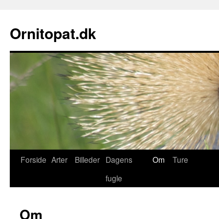
Ornitopat.dk
Forside
Arter
Billeder
Dagens
Om
Ture
fugle
Om