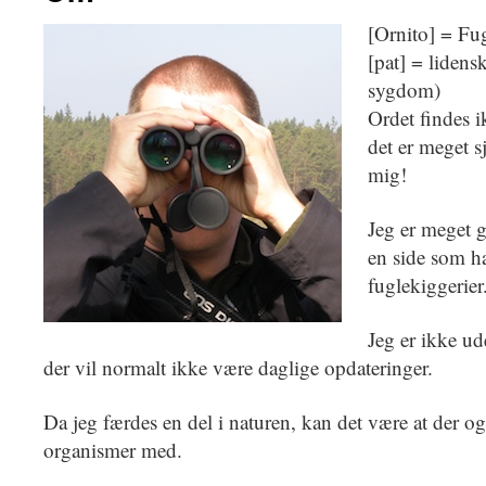
[Ornito] = Fu
[pat] = liden
sygdom)
Ordet findes 
det er meget s
mig!
Jeg er meget gl
en side som h
fuglekiggerier
Jeg er ikke ud
der vil normalt ikke være daglige opdateringer.
Da jeg færdes en del i naturen, kan det være at der o
organismer med.