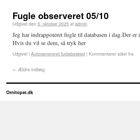
Fugle observeret 05/10
Udgivet den
5. oktober 2025
af
admin
Jeg har indrappoteret fugle til databasen i dag.Der er 
Hvis du vil se dem, så tryk her
Udgivet i
Autogenereret fuglebesked
|
Kommentarer slået fra
←
Ældre indlæg
Ornitopat.dk