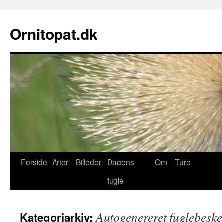
Ornitopat.dk
Forside
Arter
Billeder
Dagens
Om
Ture
fugle
Autogenereret fuglebesk
Kategoriarkiv: